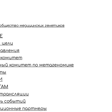
Е
 цели
равления
 комитет
ный комитет по метагеномике
нты
И
ТАМ
e трансляции
рь событий
ционные партнеры