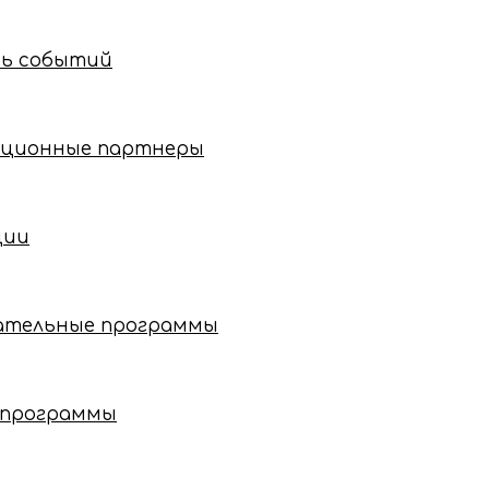
рь событий
ционные партнеры
ции
ательные программы
 программы