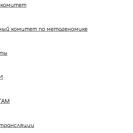
 комитет
ный комитет по метагеномике
нты
И
ТАМ
e трансляции