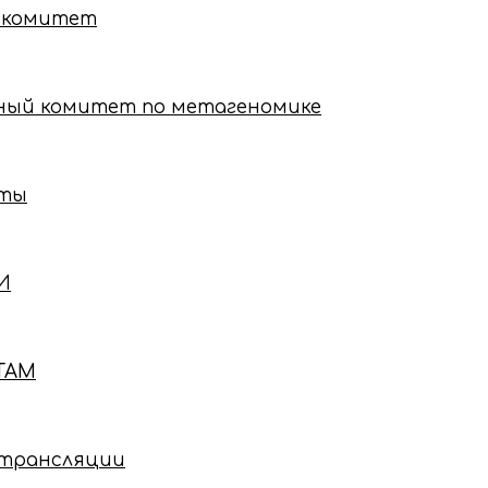
 комитет
ный комитет по метагеномике
нты
И
ТАМ
e трансляции