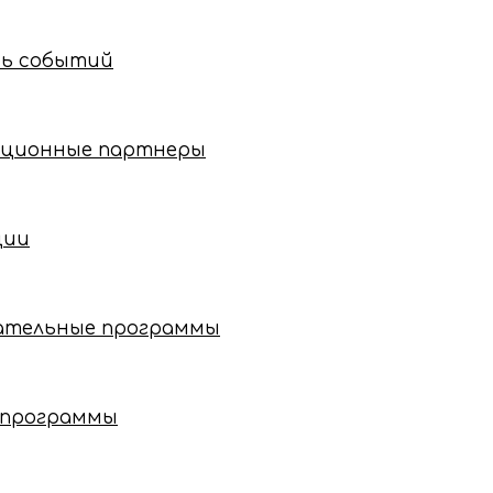
рь событий
ционные партнеры
ции
ательные программы
 программы