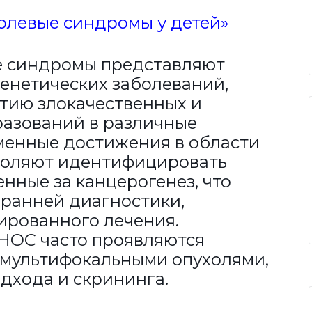
олевые синдромы у детей»
е синдромы представляют
генетических заболеваний,
тию злокачественных и
азований в различные
менные достижения в области
воляют идентифицировать
нные за канцерогенез, что
 ранней диагностики,
ированного лечения.
 НОС часто проявляются
 мультифокальными опухолями,
одхода и скрининга.